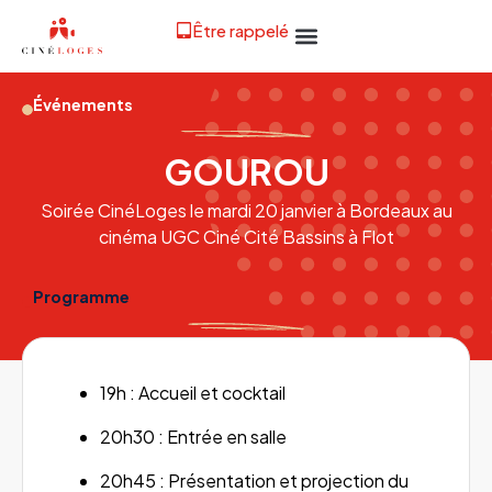
Être rappelé
Événements
GOUROU
Soirée CinéLoges le mardi 20 janvier à Bordeaux au
cinéma UGC Ciné Cité Bassins à Flot
Programme
19h : Accueil et cocktail
20h30 : Entrée en salle
20h45 : Présentation et projection du