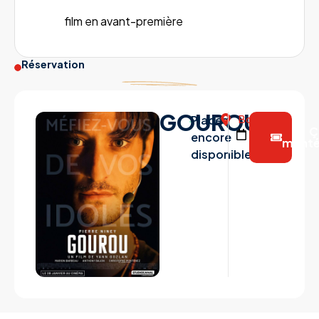
film en avant-première
Réservation
GOUROU
Places
Bordeaux
20
Ç
January
encore
m’int
2026
disponibles