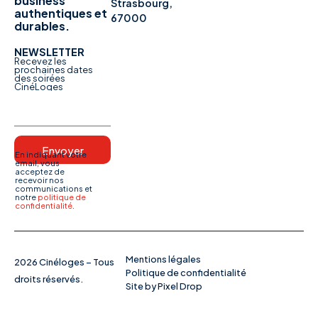
business
Strasbourg,
authentiques et
67000
durables.
NEWSLETTER
Recevez les
prochaines dates
des soirées
CinéLoges
Envoyer
En indiquant votre
email, vous
acceptez de
recevoir nos
communications et
notre
politique de
confidentialité
.
Mentions légales
2026 Cinéloges – Tous
Politique de confidentialité
droits réservés.
Site by Pixel Drop