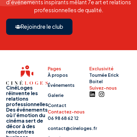
d’événements inspirants mêlant 7e art et relations
professionnelles de qualité.
Rejoindre le club
Pages
Exclusivité
À propos
Tournée Erick
Boitel
Événements
CinéLoges
Suivez-nous
réinvente les
Galerie
relations
professionnelles
Contact
Des événements
Contactez-nous
où l’émotion du
06 98 68 62 12
cinéma sert de
décor à des
contact@cineloges.fr
rencontres