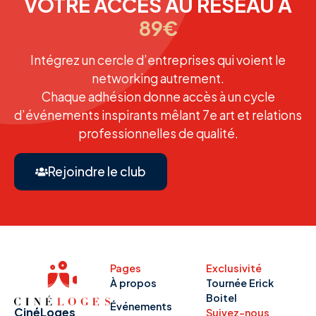
VOTRE ACCÈS AU RÉSEAU À
89€
Intégrez un cercle d’entreprises qui voient le
networking autrement.
Chaque adhésion donne accès à un cycle
d’événements inspirants mêlant 7e art et relations
professionnelles de qualité.
Rejoindre le club
Pages
Exclusivité
À propos
Tournée Erick
Boitel
Événements
CinéLoges
Suivez-nous