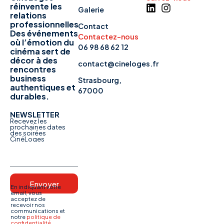
réinvente les
Galerie
relations
professionnelles
Contact
Des événements
Contactez-nous
où l’émotion du
06 98 68 62 12
cinéma sert de
décor à des
contact@cineloges.fr
rencontres
business
Strasbourg,
authentiques et
67000
durables.
NEWSLETTER
Recevez les
prochaines dates
des soirées
CinéLoges
Envoyer
En indiquant votre
email, vous
acceptez de
recevoir nos
communications et
notre
politique de
confidentialité
.